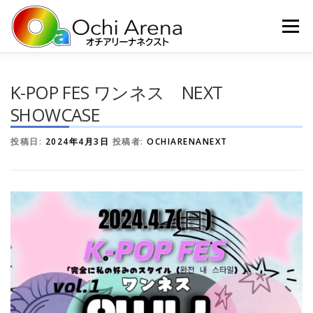
コ
ン
メニュー
テ
ン
ツ
へ
ホーム
施設概要
ご利用シーン
ご利用について
K-POP FES ワンネス NEXT
ス
キ
SHOWCASE
ッ
プ
運営会社
お問い合わせ
投稿日:
2024年4月3日
投稿者:
OCHIARENANEXT