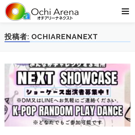
コ
ン
メニュー
テ
ン
ツ
へ
ホーム
施設概要
ご利用シーン
ご利用について
投稿者:
OCHIARENANEXT
ス
キ
ッ
プ
運営会社
お問い合わせ