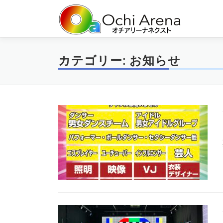
コ
ン
テ
ン
ツ
カテゴリー:
お知らせ
へ
ス
キ
ッ
プ